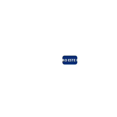
busca de 
veloc
idad 
al 
nave
¡QUIERO ESTE PLAN!
gar?
¡Encuéntr
ala  a un 
precio 