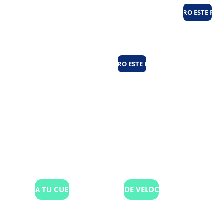
fijo!
¡QUIERO ESTE PL
¡QUIERO ESTE PLAN!
PAGA TU CUENTA
TEST DE VELOCIDAD